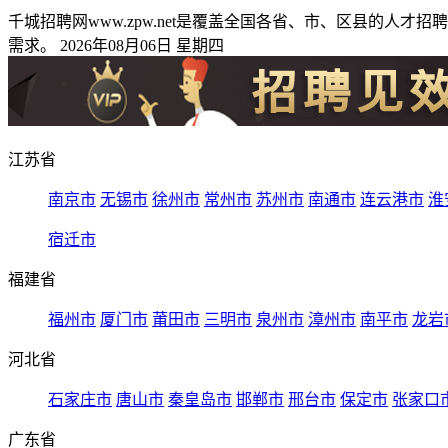
千城招聘网www.zpw.net是覆盖全国各省、市、区县的
需求。 2026年08月06日 星期四
江苏省
南京市
无锡市
徐州市
常州市
苏州市
南通市
连云港市
淮
宿迁市
福建省
福州市
厦门市
莆田市
三明市
泉州市
漳州市
南平市
龙岩
河北省
石家庄市
唐山市
秦皇岛市
邯郸市
邢台市
保定市
张家口
广东省