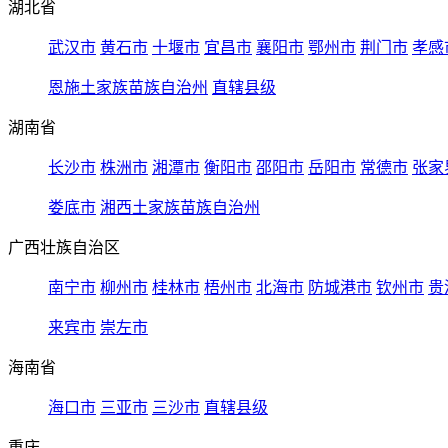
湖北省
武汉市
黄石市
十堰市
宜昌市
襄阳市
鄂州市
荆门市
孝感
恩施土家族苗族自治州
直辖县级
湖南省
长沙市
株洲市
湘潭市
衡阳市
邵阳市
岳阳市
常德市
张家
娄底市
湘西土家族苗族自治州
广西壮族自治区
南宁市
柳州市
桂林市
梧州市
北海市
防城港市
钦州市
贵
来宾市
崇左市
海南省
海口市
三亚市
三沙市
直辖县级
重庆