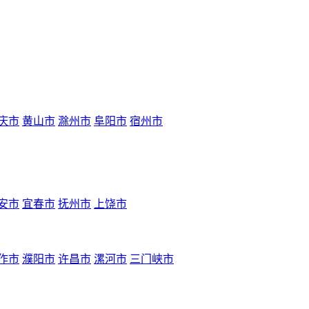
庆市
黄山市
滁州市
阜阳市
宿州市
安市
宜春市
抚州市
上饶市
作市
濮阳市
许昌市
漯河市
三门峡市