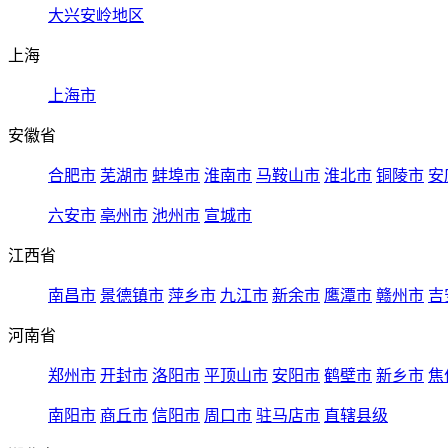
大兴安岭地区
上海
上海市
安徽省
合肥市
芜湖市
蚌埠市
淮南市
马鞍山市
淮北市
铜陵市
安
六安市
亳州市
池州市
宣城市
江西省
南昌市
景德镇市
萍乡市
九江市
新余市
鹰潭市
赣州市
吉
河南省
郑州市
开封市
洛阳市
平顶山市
安阳市
鹤壁市
新乡市
焦
南阳市
商丘市
信阳市
周口市
驻马店市
直辖县级