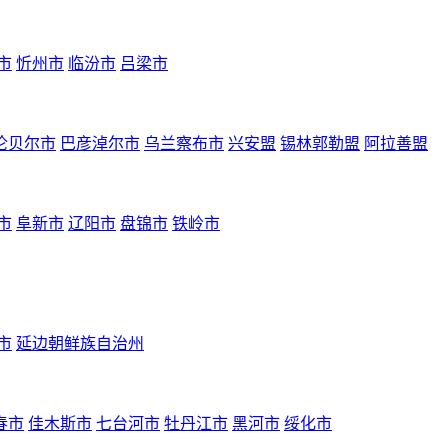
市
忻州市
临汾市
吕梁市
伦贝尔市
巴彦淖尔市
乌兰察布市
兴安盟
锡林郭勒盟
阿拉善盟
市
阜新市
辽阳市
盘锦市
铁岭市
市
延边朝鲜族自治州
春市
佳木斯市
七台河市
牡丹江市
黑河市
绥化市