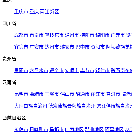
重庆市
重庆
两江新区
四川省
成都市
自贡市
攀枝花市
泸州市
德阳市
绵阳市
广元市
遂
宜宾市
广安市
达州市
雅安市
巴中市
资阳市
阿坝藏族羌
贵州省
贵阳市
六盘水市
遵义市
安顺市
毕节市
铜仁市
黔西南布
云南省
昆明市
曲靖市
玉溪市
保山市
昭通市
丽江市
普洱市
临沧
大理白族自治州
德宏傣族景颇族自治州
怒江傈僳族自治
西藏自治区
拉萨市
日喀则市
昌都市
山南地区
那曲地区
阿里地区
林