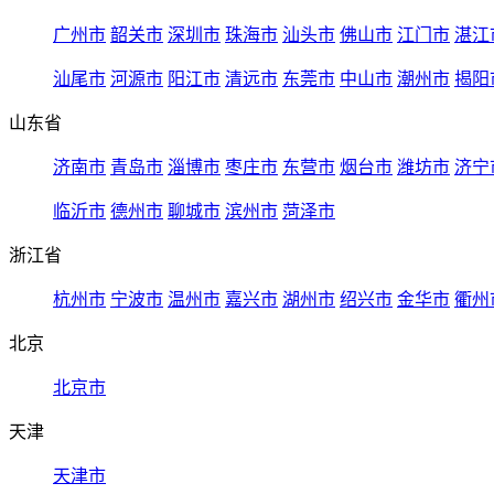
广州市
韶关市
深圳市
珠海市
汕头市
佛山市
江门市
湛江
汕尾市
河源市
阳江市
清远市
东莞市
中山市
潮州市
揭阳
山东省
济南市
青岛市
淄博市
枣庄市
东营市
烟台市
潍坊市
济宁
临沂市
德州市
聊城市
滨州市
菏泽市
浙江省
杭州市
宁波市
温州市
嘉兴市
湖州市
绍兴市
金华市
衢州
北京
北京市
天津
天津市