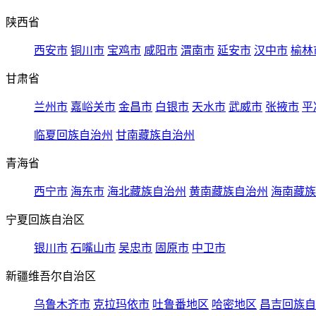
陕西省
西安市
铜川市
宝鸡市
咸阳市
渭南市
延安市
汉中市
榆林
甘肃省
兰州市
嘉峪关市
金昌市
白银市
天水市
武威市
张掖市
平
临夏回族自治州
甘南藏族自治州
青海省
西宁市
海东市
海北藏族自治州
黄南藏族自治州
海南藏族
宁夏回族自治区
银川市
石嘴山市
吴忠市
固原市
中卫市
新疆维吾尔自治区
乌鲁木齐市
克拉玛依市
吐鲁番地区
哈密地区
昌吉回族自