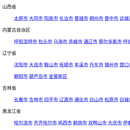
山西省
太原市
大同市
阳泉市
长治市
晋城市
朔州市
晋中市
运城
内蒙古自治区
呼和浩特市
包头市
乌海市
赤峰市
通辽市
鄂尔多斯市
呼
辽宁省
沈阳市
大连市
鞍山市
抚顺市
本溪市
丹东市
锦州市
营口
朝阳市
葫芦岛市
金普新区
吉林省
长春市
吉林市
四平市
辽源市
通化市
白山市
松原市
白城
黑龙江省
哈尔滨市
齐齐哈尔市
鸡西市
鹤岗市
双鸭山市
大庆市
伊