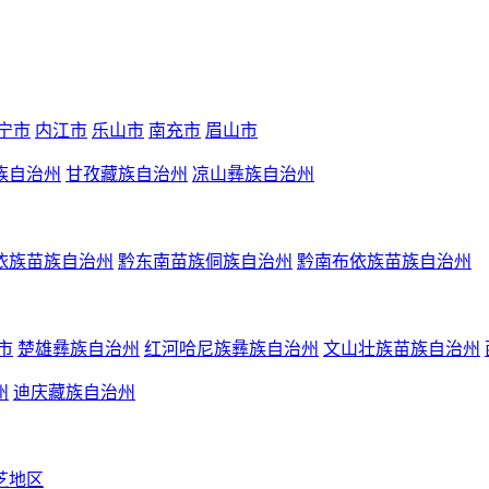
宁市
内江市
乐山市
南充市
眉山市
族自治州
甘孜藏族自治州
凉山彝族自治州
依族苗族自治州
黔东南苗族侗族自治州
黔南布依族苗族自治州
市
楚雄彝族自治州
红河哈尼族彝族自治州
文山壮族苗族自治州
州
迪庆藏族自治州
芝地区