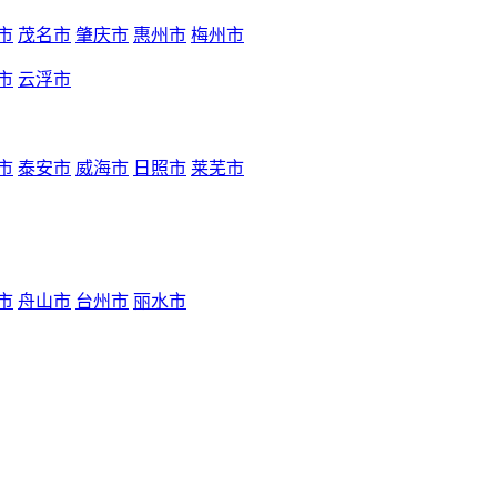
市
茂名市
肇庆市
惠州市
梅州市
市
云浮市
市
泰安市
威海市
日照市
莱芜市
市
舟山市
台州市
丽水市