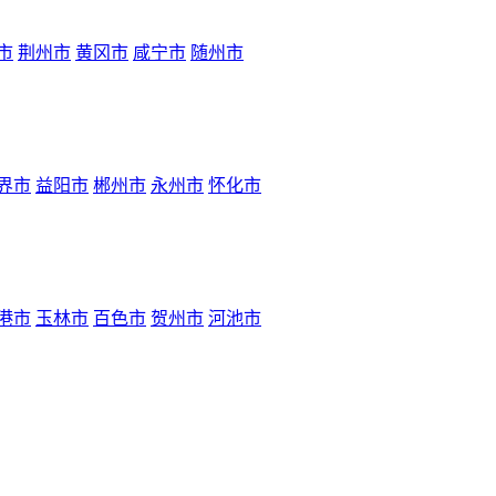
市
荆州市
黄冈市
咸宁市
随州市
界市
益阳市
郴州市
永州市
怀化市
港市
玉林市
百色市
贺州市
河池市