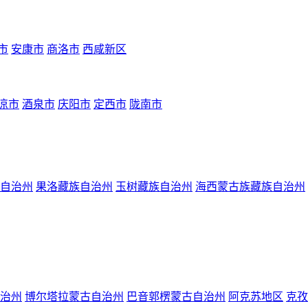
市
安康市
商洛市
西咸新区
凉市
酒泉市
庆阳市
定西市
陇南市
自治州
果洛藏族自治州
玉树藏族自治州
海西蒙古族藏族自治州
治州
博尔塔拉蒙古自治州
巴音郭楞蒙古自治州
阿克苏地区
克孜